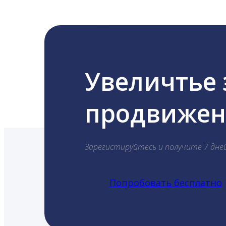
Увеличтье
продвижени
Зарегистируйтесь и получите 7 дне
Попробовать бесплатно