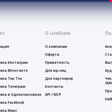
кт
О LiveDune
По
тация
О компании
Ана
Оферта
Ста
ика Инстаграм
Приватность
Выг
ика ВКонтакте
Для юр.лиц
Ауд
ика Тик Ток
Для партнеров
Чек
SM
ика Телеграм
Контакты
Про
ика в Одноклассниках
API / MCP
Най
ика Facebook
ика Макс