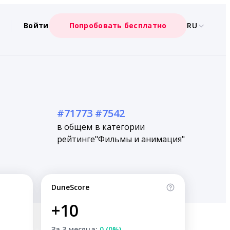
Войти
Попробовать бесплатно
RU
#71773
#7542
в общем
в категории
рейтинге
"Фильмы и анимация"
DuneScore
+10
За 3 месяца:
0 (0%)