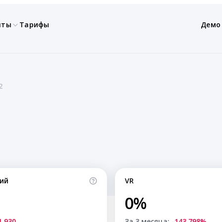
нты
Тарифы
Демо
2
ий
VR
0%
1,930
За 3 месяца:
-143.798%