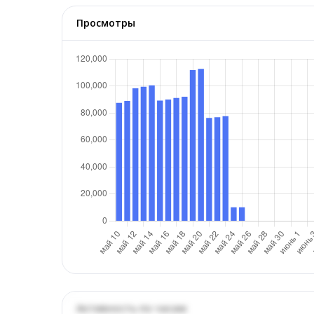
Просмотры
Активность по часам