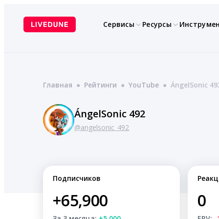
Перейти
к
Сервисы
Ресурсы
Инструме
содержимому
Главная
●
Рейтинги
●
YouTube
●
ÁngelSonic 49
ÁngelSonic 492
@angelsonic_492
Подписчиков
Реакц
+65,900
0
За 3 месяца:
+5,000
ERV:
-