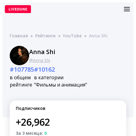
Перейти
к
содержимому
Главная
●
Рейтинги
●
YouTube
●
Anna Shi
Anna Shi
@Anna Shi
#107785
#10162
в общем
в категории
рейтинге
"Фильмы и анимация"
Подписчиков
+26,962
За 3 месяца:
0