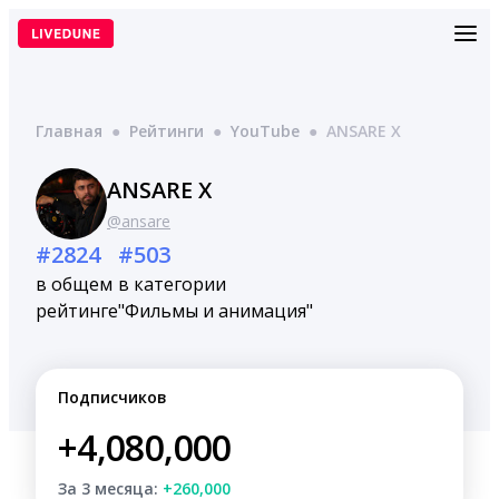
Перейти
к
содержимому
Главная
●
Рейтинги
●
YouTube
●
ANSARE X
ANSARE X
@ansare
#2824
#503
в общем
в категории
рейтинге
"Фильмы и анимация"
Подписчиков
+4,080,000
За 3 месяца:
+260,000