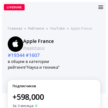
Перейти
к
содержимому
Главная
●
Рейтинги
●
YouTube
●
Apple France
Apple France
@applefrance
#19344
#1607
в общем
в категории
рейтинге
"Наука и техника"
Подписчиков
+598,000
За 3 месяца:
0