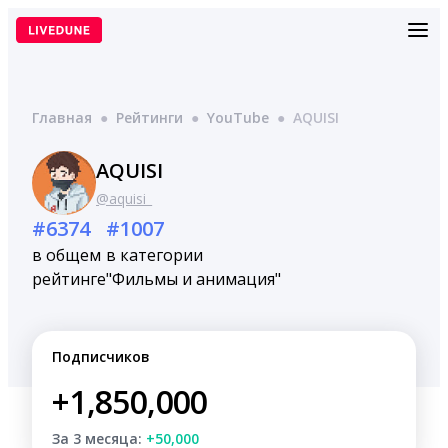
Перейти
к
содержимому
Главная
●
Рейтинги
●
YouTube
●
AQUISI
AQUISI
@aquisi_
#6374
#1007
в общем
в категории
рейтинге
"Фильмы и анимация"
Подписчиков
+1,850,000
За 3 месяца:
+50,000