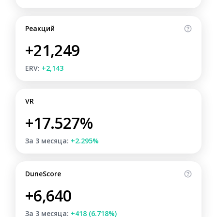
Реакций
+21,249
ERV:
+2,143
VR
+17.527%
За 3 месяца:
+2.295%
DuneScore
+6,640
За 3 месяца:
+418 (6.718%)