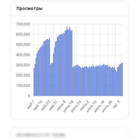
Просмотры
Активность по часам