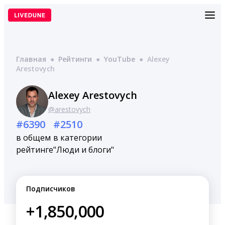
Перейти
к
содержимому
Главная
●
Рейтинги
●
YouTube
●
Alexey
Arestovych
Alexey Arestovych
@arestovych
#6390
#2510
в общем
в категории
рейтинге
"Люди и блоги"
Подписчиков
+1,850,000