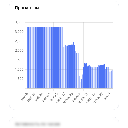
Просмотры
Активность по часам