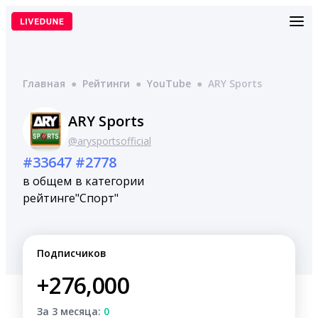
Перейти
к
содержимому
Главная
●
Рейтинги
●
YouTube
●
ARY Sports
ARY Sports
@arysportsofficial
#33647
#2778
в общем
в категории
рейтинге
"Спорт"
Подписчиков
+276,000
За 3 месяца:
0