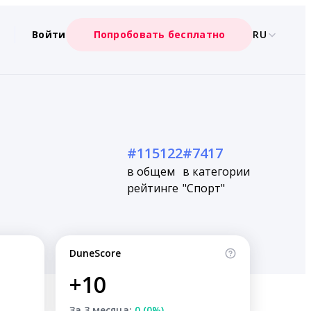
Войти
Попробовать бесплатно
RU
#115122
#7417
в общем
в категории
рейтинге
"Спорт"
DuneScore
+10
За 3 месяца:
0 (0%)