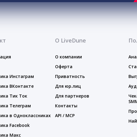
кт
О LiveDune
По
тация
О компании
Ана
Оферта
Ста
ика Инстаграм
Приватность
Выг
ика ВКонтакте
Для юр.лиц
Ауд
ика Тик Ток
Для партнеров
Чек
SM
ика Телеграм
Контакты
Про
ика в Одноклассниках
API / MCP
Най
ика Facebook
ика Макс