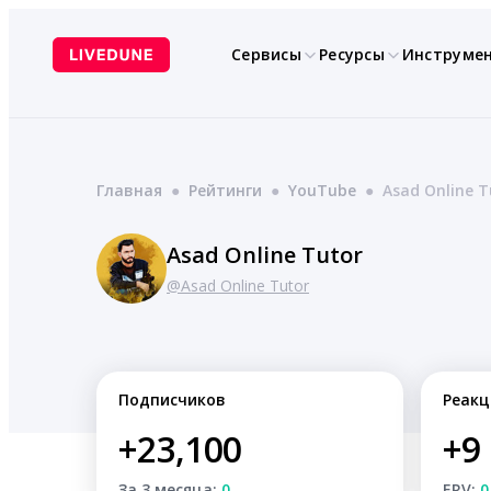
Перейти
к
Сервисы
Ресурсы
Инструме
содержимому
Главная
●
Рейтинги
●
YouTube
●
Asad Online T
Asad Online Tutor
@Asad Online Tutor
Подписчиков
Реакц
+23,100
+9
За 3 месяца:
0
ERV:
0