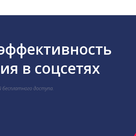
 эффективность
я в соцсетях
й бесплатного доступа.