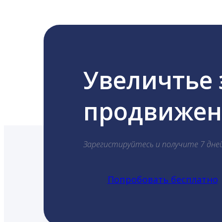
Увеличтье
продвижени
Зарегистируйтесь и получите 7 дне
Попробовать бесплатно