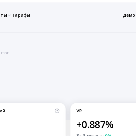
нты
Тарифы
Демо
utor
ий
VR
+0.887%
За 3 месяца:
0%