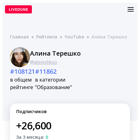
Перейти
к
содержимому
Главная
●
Рейтинги
●
YouTube
●
Aлина Терешко
Aлина Терешко
@atereshkoo
#108121
#11862
в общем
в категории
рейтинге
"Образование"
Подписчиков
+26,600
За 3 месяца:
0