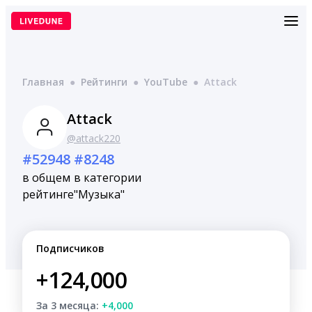
Перейти
к
содержимому
Главная
●
Рейтинги
●
YouTube
●
Attack
Attack
@attack220
#52948
#8248
в общем
в категории
рейтинге
"Музыка"
Подписчиков
+124,000
За 3 месяца:
+4,000