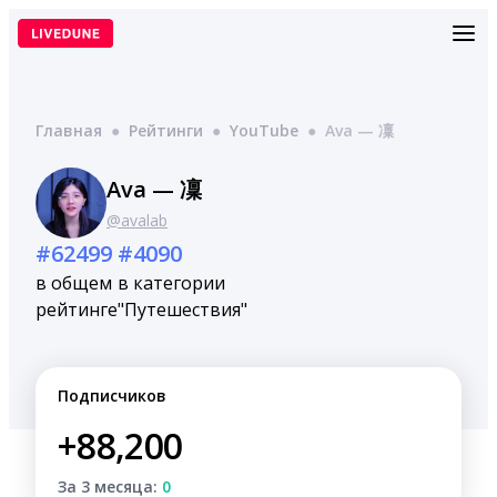
Перейти
к
содержимому
Главная
●
Рейтинги
●
YouTube
●
Ava — 凜
Ava — 凜
@avalab
#62499
#4090
в общем
в категории
рейтинге
"Путешествия"
Подписчиков
+88,200
За 3 месяца:
0