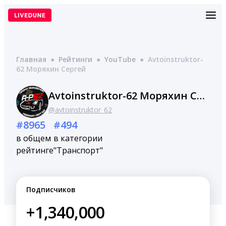
Перейти
к
содержимому
Главная
●
Рейтинги
●
YouTube
●
Avtoinstruktor-
62 Моряхин Сергей
Avtoinstruktor-62 Моряхин Сергей
@avtoinstruktor_62
#8965
#494
в общем
в категории
рейтинге
"Транспорт"
Подписчиков
+1,340,000