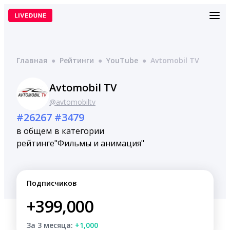
Перейти
к
содержимому
Главная
●
Рейтинги
●
YouTube
●
Avtomobil TV
Avtomobil TV
@avtomobiltv
#26267
#3479
в общем
в категории
рейтинге
"Фильмы и анимация"
Подписчиков
+399,000
За 3 месяца:
+1,000