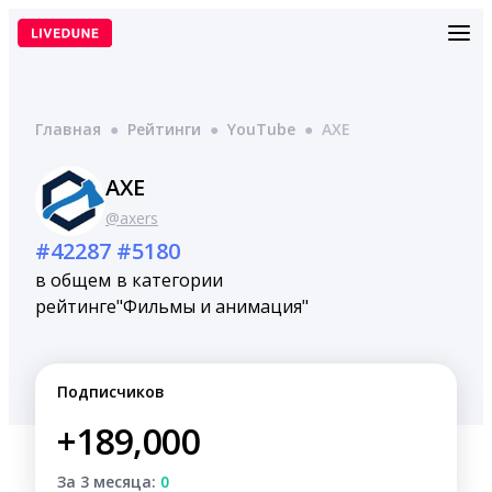
Перейти
к
содержимому
Главная
●
Рейтинги
●
YouTube
●
AXE
AXE
@axers
#42287
#5180
в общем
в категории
рейтинге
"Фильмы и анимация"
Подписчиков
+189,000
За 3 месяца:
0