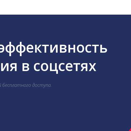
 эффективность
я в соцсетях
й бесплатного доступа.