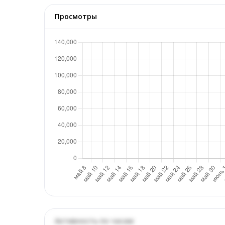
Просмотры
Активность по часам