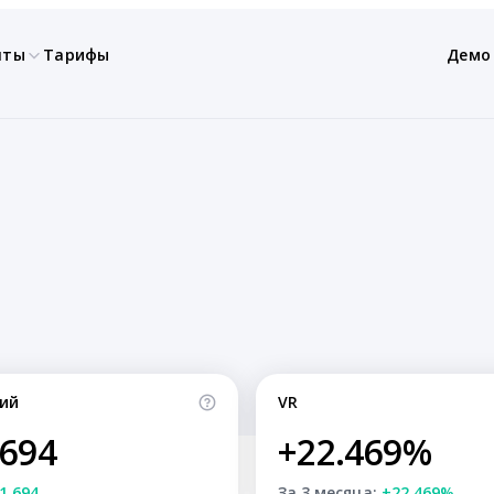
нты
Тарифы
Демо
ий
VR
,694
+22.469%
1,694
За 3 месяца:
+22.469%