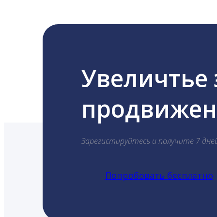
Увеличтье
продвижени
Зарегистируйтесь и получите 7 дне
Попробовать бесплатно