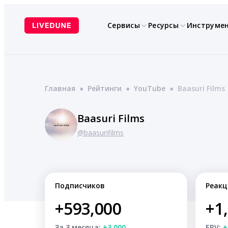
Перейти
к
Сервисы
Ресурсы
Инструме
содержимому
Главная
●
Рейтинги
●
YouTube
●
Baasuri Films
Baasuri Films
@baasurifilms
Подписчиков
Реакц
+593,000
+1
За 3 месяца:
+3,000
ERV:
+