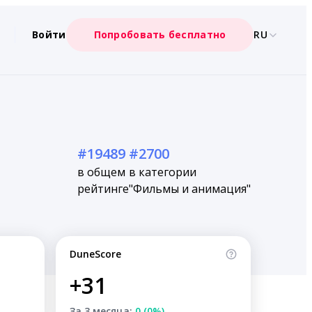
Войти
Попробовать бесплатно
RU
#19489
#2700
в общем
в категории
рейтинге
"Фильмы и анимация"
DuneScore
+31
За 3 месяца:
0 (0%)