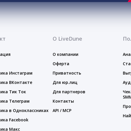
кт
О LiveDune
По
тация
О компании
Ана
Оферта
Ста
ика Инстаграм
Приватность
Выг
ика ВКонтакте
Для юр.лиц
Ауд
ика Тик Ток
Для партнеров
Чек
SM
ика Телеграм
Контакты
Про
ика в Одноклассниках
API / MCP
Най
ика Facebook
ика Макс