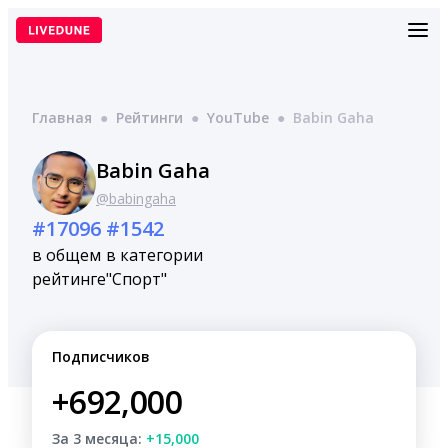
Перейти
к
содержимому
Главная
●
Рейтинги
●
YouTube
●
Babin Gaha
Babin Gaha
@babingaha
#17096
#1542
в общем
в категории
рейтинге
"Спорт"
Подписчиков
+692,000
За 3 месяца:
+15,000