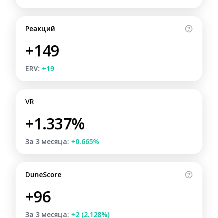
Реакций
+149
ERV:
+19
VR
+1.337%
За 3 месяца:
+0.665%
DuneScore
+96
За 3 месяца:
+2 (2.128%)