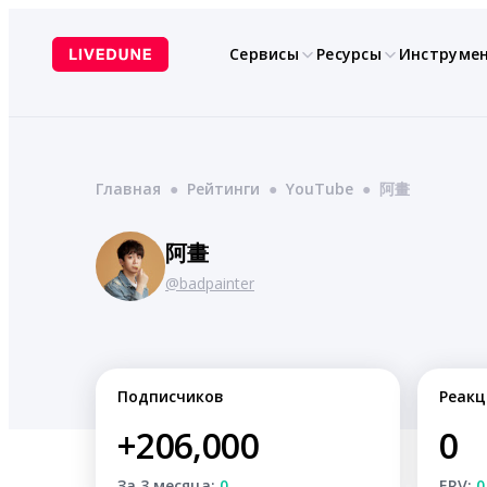
Перейти
к
Сервисы
Ресурсы
Инструме
содержимому
Главная
●
Рейтинги
●
YouTube
●
阿畫
阿畫
@badpainter
Подписчиков
Реакц
+206,000
0
За 3 месяца:
0
ERV:
0