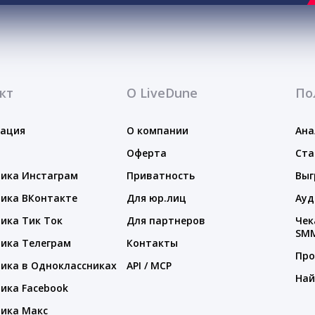
кт
О LiveDune
По
тация
О компании
Ана
Оферта
Ста
ика Инстаграм
Приватность
Выг
ика ВКонтакте
Для юр.лиц
Ауд
ика Тик Ток
Для партнеров
Чек
SM
ика Телеграм
Контакты
Про
ика в Одноклассниках
API / MCP
Най
ика Facebook
ика Макс