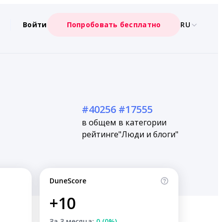
Войти
Попробовать бесплатно
RU
#40256
#17555
в общем
в категории
рейтинге
"Люди и блоги"
DuneScore
+10
За 3 месяца:
0 (0%)