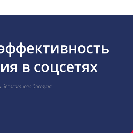
 эффективность
я в соцсетях
й бесплатного доступа.