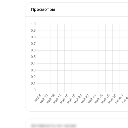
Просмотры
Активность по часам