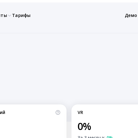
нты
Тарифы
Демо
ий
VR
0%
За 3 месяца:
0%