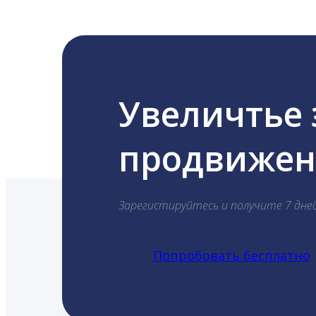
Увеличтье
продвижени
Зарегистируйтесь и получите 7 дне
Попробовать бесплатно