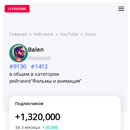
Перейти
к
содержимому
Главная
●
Рейтинги
●
YouTube
●
Balen
Balen
@balenshah
#9130
#1412
в общем
в категории
рейтинге
"Фильмы и анимация"
Подписчиков
+1,320,000
За 3 месяца:
+20,000