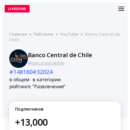
Перейти
к
содержимому
Главная
●
Рейтинги
●
YouTube
●
Banco Central de
Chile
Banco Central de Chile
@bancocentralchile
#148160
#32024
в общем
в категории
рейтинге
"Развлечения"
Подписчиков
+13,000