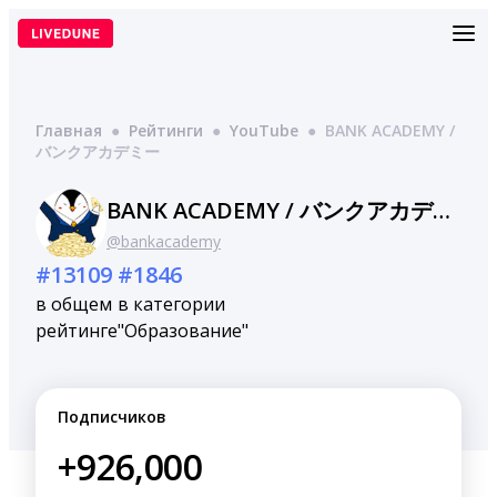
Перейти
к
содержимому
Главная
●
Рейтинги
●
YouTube
●
BANK ACADEMY /
バンクアカデミー
BANK ACADEMY / バンクアカデミー
@bankacademy
#13109
#1846
в общем
в категории
рейтинге
"Образование"
Подписчиков
+926,000