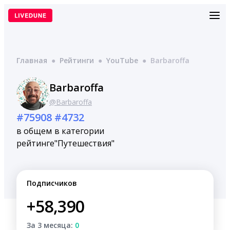
Перейти
к
содержимому
Главная
●
Рейтинги
●
YouTube
●
Barbaroffa
Barbaroffa
@Barbaroffa
#75908
#4732
в общем
в категории
рейтинге
"Путешествия"
Подписчиков
+58,390
За 3 месяца:
0