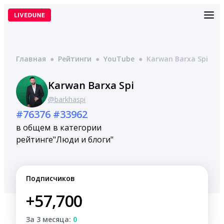
Перейти
к
содержимому
Главная
●
Рейтинги
●
YouTube
●
Karwan Barxa Spi
Karwan Barxa Spi
@barkhaspi
#76376
#33962
в общем
в категории
рейтинге
"Люди и блоги"
Подписчиков
+57,700
За 3 месяца:
0