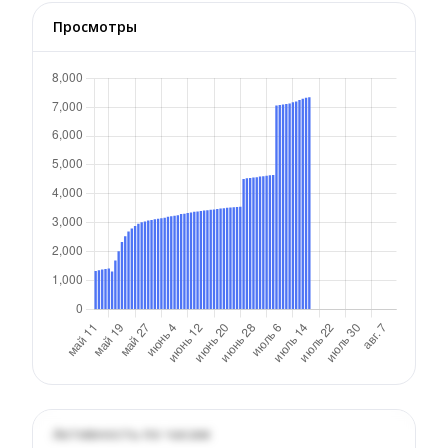
Просмотры
Активность по часам