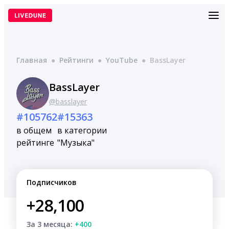
Перейти
к
содержимому
Главная
●
Рейтинги
●
YouTube
●
BassLayer
BassLayer
@basslayer
#105762
#15363
в общем
в категории
рейтинге
"Музыка"
Подписчиков
+28,100
За 3 месяца:
+400