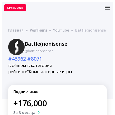
Перейти
к
содержимому
Главная
●
Рейтинги
●
YouTube
●
Battle(non)sense
Battle(non)sense
@battlenonsense
#43962
#8071
в общем
в категории
рейтинге
"Компьютерные игры"
Подписчиков
+176,000
За 3 месяца:
0