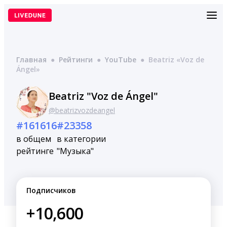
Перейти
к
содержимому
Главная
●
Рейтинги
●
YouTube
●
Beatriz «Voz de
Ángel»
Beatriz "Voz de Ángel"
@beatrizvozdeangel
#161616
#23358
в общем
в категории
рейтинге
"Музыка"
Подписчиков
+10,600