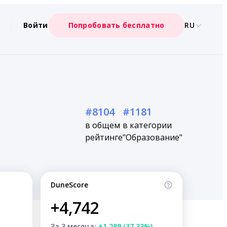
Войти
Попробовать бесплатно
RU
#8104
#1181
в общем
в категории
рейтинге
"Образование"
DuneScore
+4,742
За 3 месяца:
+1,289 (37.33%)