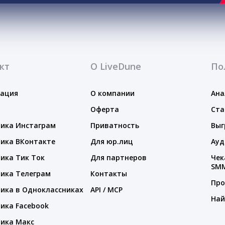
кт
О LiveDune
По
тация
О компании
Ана
Оферта
Ста
ика Инстаграм
Приватность
Выг
ика ВКонтакте
Для юр.лиц
Ауд
ика Тик Ток
Для партнеров
Чек
SM
ика Телеграм
Контакты
Про
ика в Одноклассниках
API / MCP
Най
ика Facebook
ика Макс