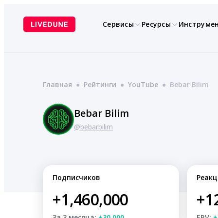
Перейти
к
Сервисы
Ресурсы
Инструме
содержимому
Главная
●
Рейтинги
●
YouTube
●
Bebar Bilim
Bebar Bilim
@bebarbilim
Подписчиков
Реакц
+1,460,000
+1
За 3 месяца:
+30,000
ERV:
+