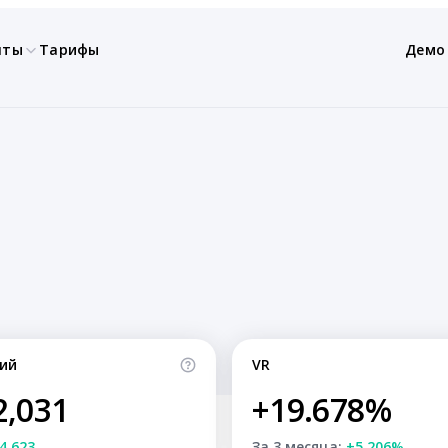
нты
Тарифы
Демо
ий
VR
2,031
+19.678%
4,623
За 3 месяца:
+5.206%