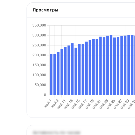
Просмотры
Активность по часам