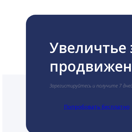
Увеличтье
продвижени
Зарегистируйтесь и получите 7 дне
Попробовать бесплатно