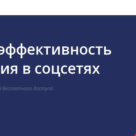
 эффективность
я в соцсетях
й бесплатного доступа.