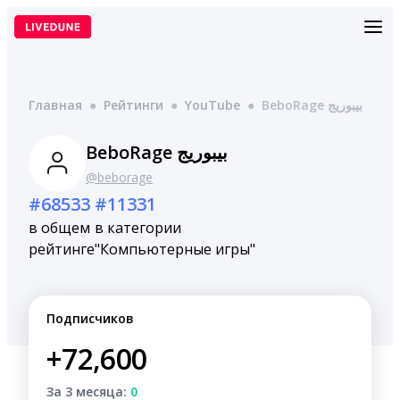
Перейти
к
содержимому
Главная
●
Рейтинги
●
YouTube
●
BeboRage بيبوريج
BeboRage بيبوريج
@beborage
#68533
#11331
в общем
в категории
рейтинге
"Компьютерные игры"
Подписчиков
+72,600
За 3 месяца:
0