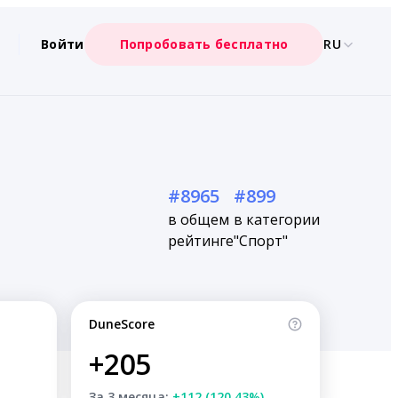
Войти
Попробовать бесплатно
RU
#8965
#899
в общем
в категории
рейтинге
"Спорт"
DuneScore
+205
За 3 месяца:
+112 (120.43%)