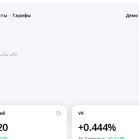
нты
Тарифы
Демо
Beki’s world | عالم بيكي
ий
VR
20
+0.444%
220
За 3 месяца:
+0.444%