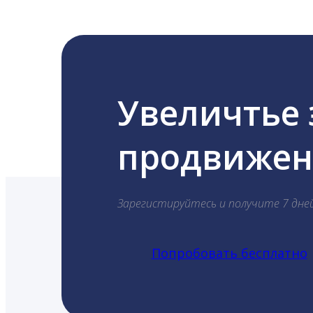
Увеличтье
продвижени
Зарегистируйтесь и получите 7 дне
Попробовать бесплатно