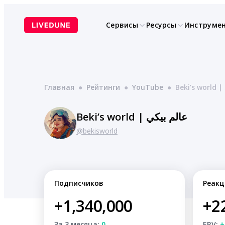
Перейти
к
Сервисы
Ресурсы
Инструме
содержимому
Главная
●
Рейтинги
●
YouTube
●
Beki’s world | عالم بيكي
@bekisworld
Подписчиков
Реакц
+1,340,000
+2
За 3 месяца:
0
ERV:
+