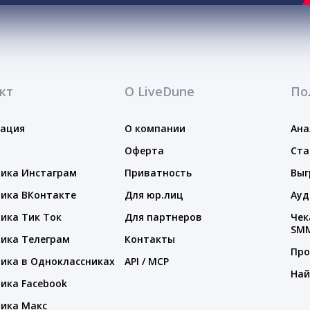
кт
О LiveDune
По
тация
О компании
Ана
Оферта
Ста
ика Инстаграм
Приватность
Выг
ика ВКонтакте
Для юр.лиц
Ауд
ика Тик Ток
Для партнеров
Чек
SM
ика Телеграм
Контакты
Про
ика в Одноклассниках
API / MCP
Най
ика Facebook
ика Макс