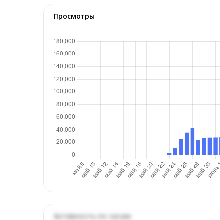
Просмотры
Активность по часам