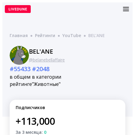
Перейти
к
содержимому
Главная
●
Рейтинги
●
YouTube
●
BEL’ANE
BEL'ANE
@belanebellaffaire
#55433
#2048
в общем
в категории
рейтинге
"Животные"
Подписчиков
+113,000
За 3 месяца:
0