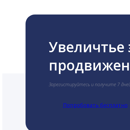
Увеличтье
продвижени
Зарегистируйтесь и получите 7 дне
Попробовать бесплатно