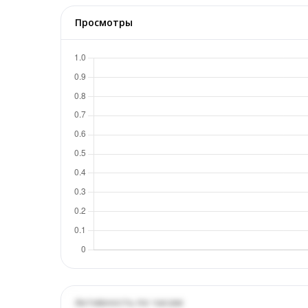
Просмотры
Активность по часам