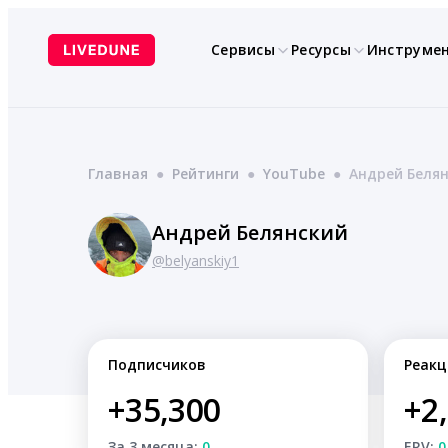
Перейти
к
Сервисы
Ресурсы
Инструме
содержимому
Главная
●
Рейтинги
●
YouTube
●
Андрей Беля
Андрей Белянский
@belyanskiy1
Подписчиков
Реакц
+35,300
+2
За 3 месяца:
0
ERV:
0