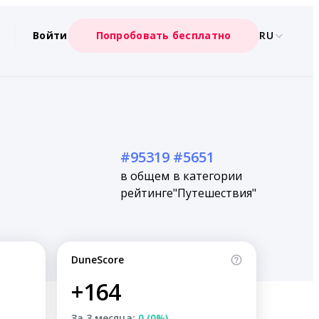
Войти
Попробовать бесплатно
RU
#95319
#5651
в общем
в категории
рейтинге
"Путешествия"
DuneScore
+164
За 3 месяца:
0 (0%)