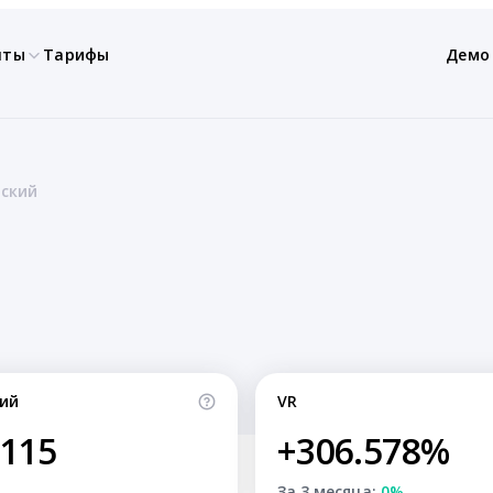
нты
Тарифы
Демо
нский
ий
VR
,115
+306.578%
За 3 месяца:
0%