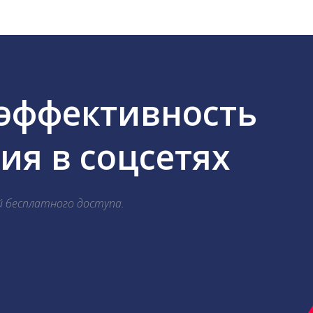
 эффективность
я в соцсетях
й бесплатного доступа.