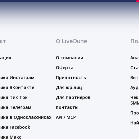
кт
О LiveDune
По
тация
О компании
Ана
Оферта
Ста
ика Инстаграм
Приватность
Выг
ика ВКонтакте
Для юр.лиц
Ауд
ика Тик Ток
Для партнеров
Чек
SM
ика Телеграм
Контакты
Про
ика в Одноклассниках
API / MCP
Най
ика Facebook
ика Макс