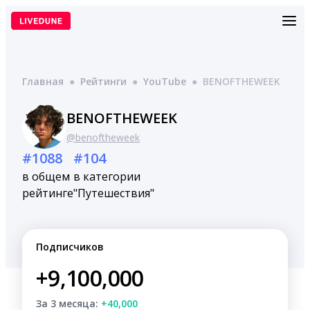
Перейти
к
содержимому
Главная
●
Рейтинги
●
YouTube
●
BENOFTHEWEEK
BENOFTHEWEEK
@benoftheweek
#1088
#104
в общем
в категории
рейтинге
"Путешествия"
Подписчиков
+9,100,000
За 3 месяца:
+40,000