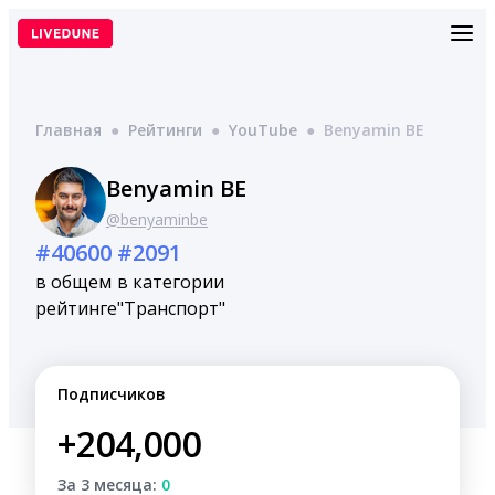
Перейти
к
содержимому
Главная
●
Рейтинги
●
YouTube
●
Benyamin BE
Benyamin BE
@benyaminbe
#40600
#2091
в общем
в категории
рейтинге
"Транспорт"
Подписчиков
+204,000
За 3 месяца:
0