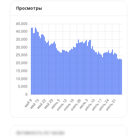
Просмотры
Активность по часам