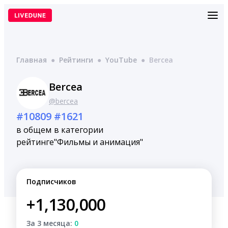
Перейти
к
содержимому
Главная
●
Рейтинги
●
YouTube
●
Bercea
Bercea
@bercea
#10809
#1621
в общем
в категории
рейтинге
"Фильмы и анимация"
Подписчиков
+1,130,000
За 3 месяца:
0