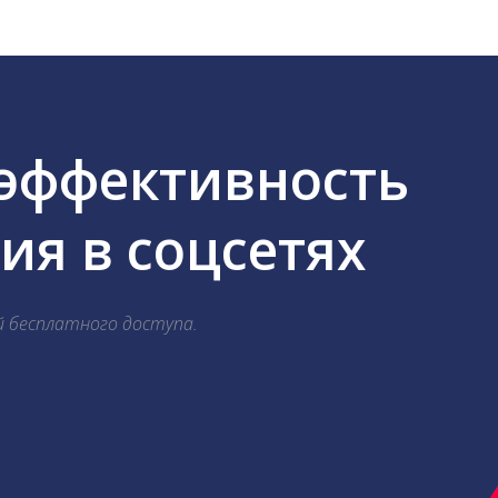
 эффективность
я в соцсетях
й бесплатного доступа.