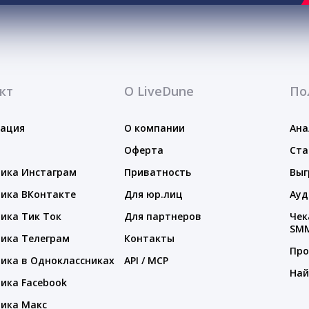
кт
О LiveDune
По
тация
О компании
Ана
Оферта
Ста
ика Инстаграм
Приватность
Выг
ика ВКонтакте
Для юр.лиц
Ауд
ика Тик Ток
Для партнеров
Чек
SM
ика Телеграм
Контакты
Про
ика в Одноклассниках
API / MCP
Най
ика Facebook
ика Макс