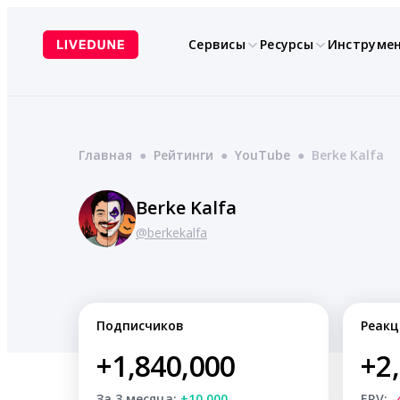
Перейти
к
Сервисы
Ресурсы
Инструме
содержимому
Главная
●
Рейтинги
●
YouTube
●
Berke Kalfa
Berke Kalfa
@berkekalfa
Подписчиков
Реакц
+1,840,000
+2
За 3 месяца:
+10,000
ERV:
-