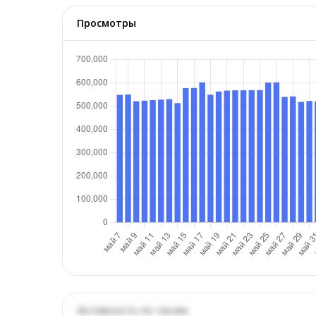
Просмотры
Активность по часам