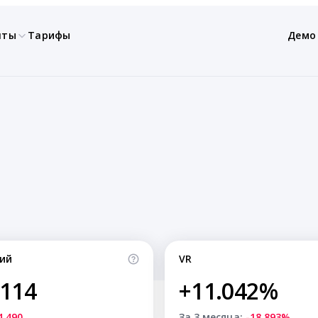
нты
Тарифы
Демо
ий
VR
,114
+11.042%
4,490
За 3 месяца:
-18.893%