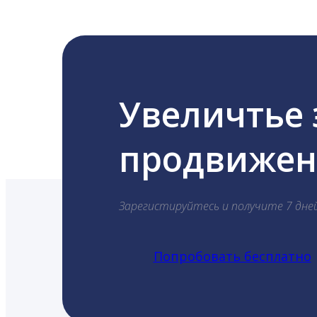
Увеличтье
продвижени
Зарегистируйтесь и получите 7 дне
Попробовать бесплатно