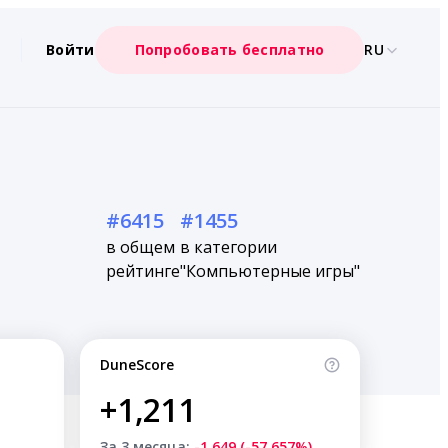
Войти
Попробовать бесплатно
RU
#6415
#1455
в общем
в категории
рейтинге
"Компьютерные игры"
DuneScore
+1,211
За 3 месяца:
-1,649 (-57.657%)