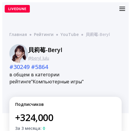
Перейти
к
содержимому
Главная
●
Рейтинги
●
YouTube
●
貝莉莓-Beryl
貝莉莓-Beryl
@beryl_lulu
#30249
#5864
в общем
в категории
рейтинге
"Компьютерные игры"
Подписчиков
+324,000
За 3 месяца:
0