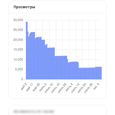
Просмотры
Активность по часам