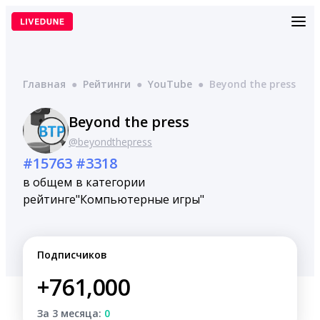
Перейти
к
содержимому
Главная
●
Рейтинги
●
YouTube
●
Beyond the press
Beyond the press
@beyondthepress
#15763
#3318
в общем
в категории
рейтинге
"Компьютерные игры"
Подписчиков
+761,000
За 3 месяца:
0