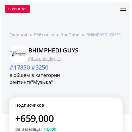
Перейти
к
содержимому
Главная
●
Рейтинги
●
YouTube
●
BHIMPHEDI GUYS
BHIMPHEDI GUYS
@bhimphediguys
#17850
#3250
в общем
в категории
рейтинге
"Музыка"
Подписчиков
+659,000
За 3 месяца:
+3,000