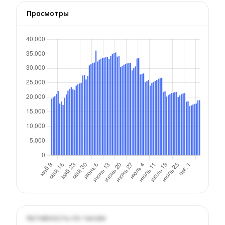
Просмотры
Активность по часам