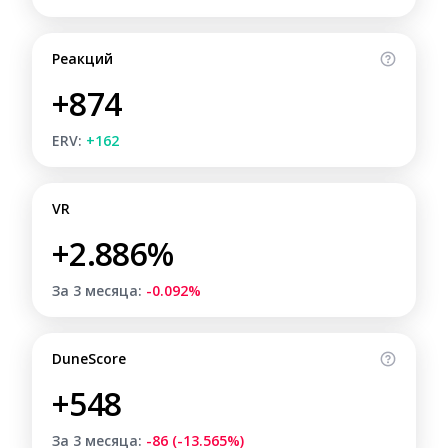
Реакций
+874
ERV:
+162
VR
+2.886%
За 3 месяца:
-0.092%
DuneScore
+548
За 3 месяца:
-86 (-13.565%)