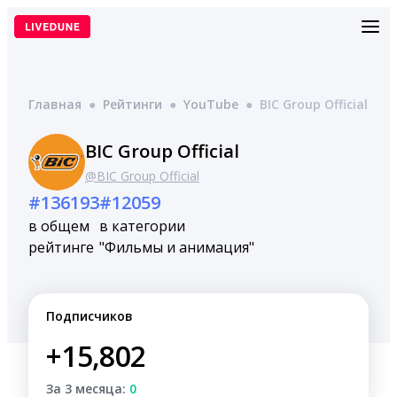
Перейти
к
содержимому
Главная
●
Рейтинги
●
YouTube
●
BIC Group Official
BIC Group Official
@BIC Group Official
#136193
#12059
в общем
в категории
рейтинге
"Фильмы и анимация"
Подписчиков
+15,802
За 3 месяца:
0