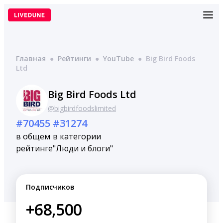
Перейти
к
содержимому
Главная
●
Рейтинги
●
YouTube
●
Big Bird Foods
Ltd
Big Bird Foods Ltd
@bigbirdfoodslimited
#70455
#31274
в общем
в категории
рейтинге
"Люди и блоги"
Подписчиков
+68,500