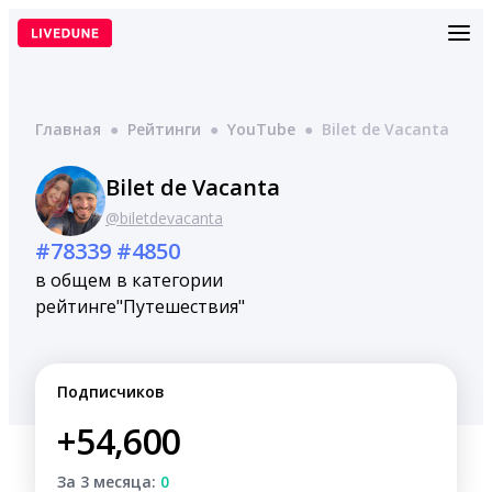
Перейти
к
содержимому
Главная
●
Рейтинги
●
YouTube
●
Bilet de Vacanta
Bilet de Vacanta
@biletdevacanta
#78339
#4850
в общем
в категории
рейтинге
"Путешествия"
Подписчиков
+54,600
За 3 месяца:
0