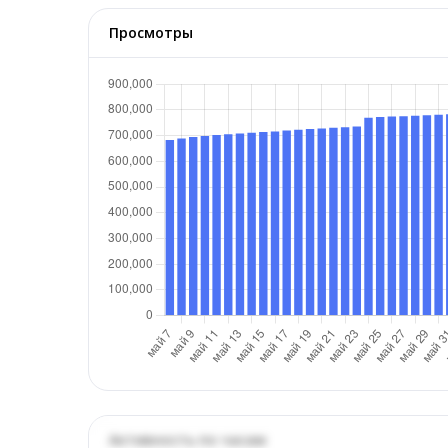
Просмотры
Активность по часам