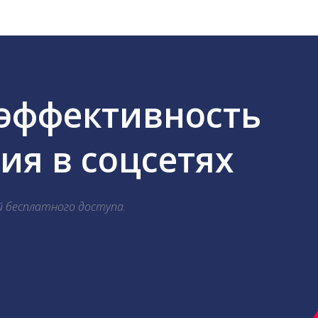
 эффективность
я в соцсетях
й бесплатного доступа.