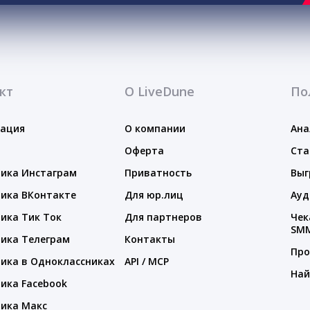
кт
О LiveDune
По
тация
О компании
Ана
Оферта
Ста
ика Инстаграм
Приватность
Выг
ика ВКонтакте
Для юр.лиц
Ауд
ика Тик Ток
Для партнеров
Чек
SM
ика Телеграм
Контакты
Про
ика в Одноклассниках
API / MCP
Най
ика Facebook
ика Макс