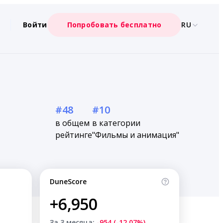
Войти
Попробовать бесплатно
RU
#48
#10
в общем
в категории
рейтинге
"Фильмы и анимация"
DuneScore
+6,950
За 3 месяца:
-954 (-12.07%)