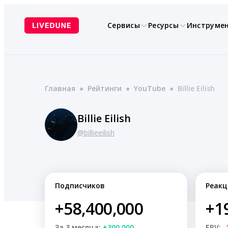
Перейти
к
Сервисы
Ресурсы
Инструме
содержимому
Главная
●
Рейтинги
●
YouTube
●
Billie Eilish
Billie Eilish
@billieeilish
Подписчиков
Реакц
+58,400,000
+1
За 3 месяца:
+300,000
ERV:
-