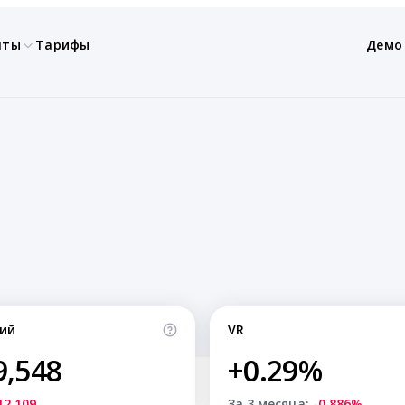
нты
Тарифы
Демо
ий
VR
9,548
+0.29%
12,109
За 3 месяца:
-0.886%