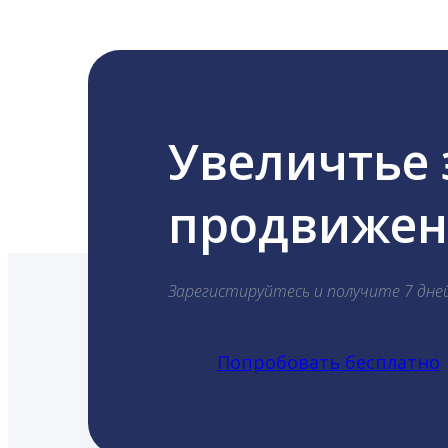
Увеличтье
продвижени
Зарегистируйтесь и получите 7 дне
Попробовать бесплатно