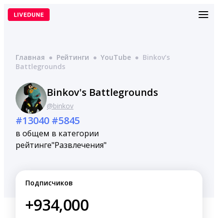
Перейти
к
содержимому
Главная
●
Рейтинги
●
YouTube
●
Binkov’s
Battlegrounds
Binkov's Battlegrounds
@binkov
#13040
#5845
в общем
в категории
рейтинге
"Развлечения"
Подписчиков
+934,000