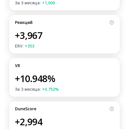
За 3 месяца:
+1,000
Реакций
+3,967
ERV:
+353
VR
+10.948%
За 3 месяца:
+0.752%
DuneScore
+2,994