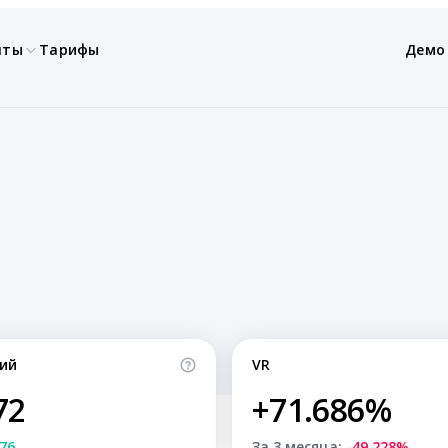
нты
Тарифы
Демо
ий
VR
72
+71.686%
76
За 3 месяца:
-49.228%