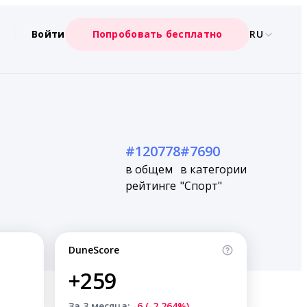
Войти
Попробовать бесплатно
RU
#120778
#7690
в общем
в категории
рейтинге
"Спорт"
DuneScore
+259
За 3 месяца:
-6 (-2.264%)