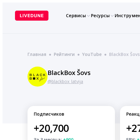
Перейти
к
Сервисы
Ресурсы
Инструме
содержимому
Главная
●
Рейтинги
●
YouTube
●
BlackBox Šovs
BlackBox Šovs
@blackbox_latvija
Подписчиков
Реакц
+20,700
+2
За 3 месяца:
+900
ERV:
+