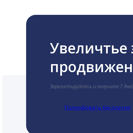
Увеличтье
продвижени
Зарегистируйтесь и получите 7 дне
Попробовать бесплатно