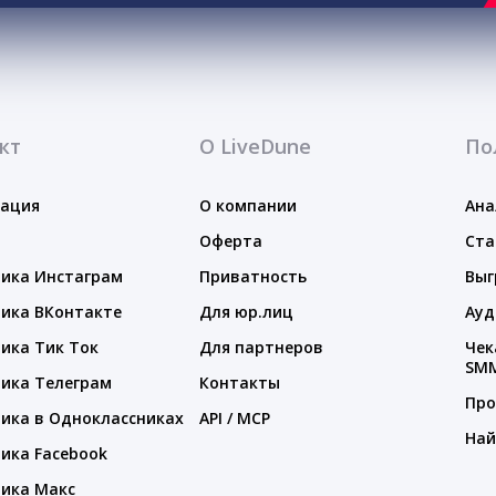
кт
О LiveDune
По
тация
О компании
Ана
Оферта
Ста
ика Инстаграм
Приватность
Выг
ика ВКонтакте
Для юр.лиц
Ауд
ика Тик Ток
Для партнеров
Чек
SM
ика Телеграм
Контакты
Про
ика в Одноклассниках
API / MCP
Най
ика Facebook
ика Макс