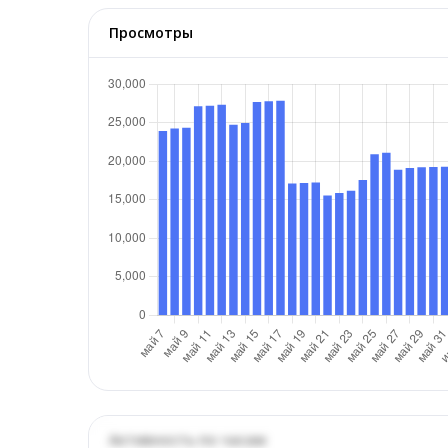
Просмотры
Активность по часам