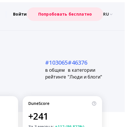
Войти
Попробовать бесплатно
RU
#103065
#46376
в общем
в категории
рейтинге
"Люди и блоги"
DuneScore
+241
За 3 месяца:
+112 (86.822%)