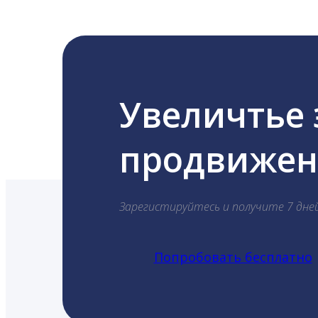
Увеличтье
продвижени
Зарегистируйтесь и получите 7 дне
Попробовать бесплатно