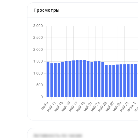
Просмотры
Активность по часам