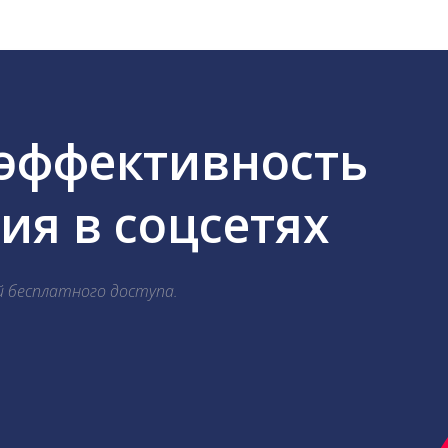
 эффективность
я в соцсетях
й бесплатного доступа.