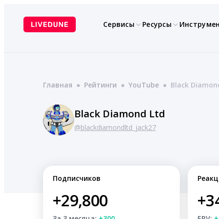
Перейти
к
Сервисы
Ресурсы
Инструме
содержимому
Главная
●
Рейтинги
●
YouTube
●
Black Diamon
Black Diamond Ltd
@blackdiamondltd_jack27
Подписчиков
Реакц
+29,800
+3
За 3 месяца:
+300
ERV:
+