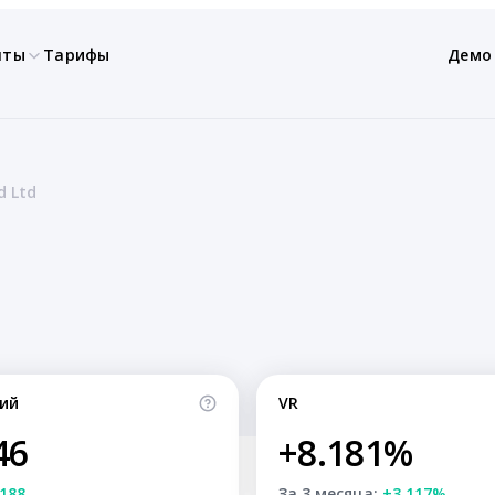
нты
Тарифы
Демо
d Ltd
ий
VR
46
+8.181%
188
За 3 месяца:
+3.117%