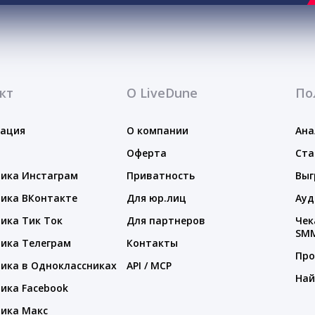
кт
О LiveDune
По
тация
О компании
Ана
Оферта
Ста
ика Инстаграм
Приватность
Выг
ика ВКонтакте
Для юр.лиц
Ауд
ика Тик Ток
Для партнеров
Чек
SM
ика Телеграм
Контакты
Про
ика в Одноклассниках
API / MCP
Най
ика Facebook
ика Макс