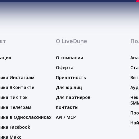
кт
О LiveDune
По
тация
О компании
Ана
Оферта
Ста
ика Инстаграм
Приватность
Выг
ика ВКонтакте
Для юр.лиц
Ауд
ика Тик Ток
Для партнеров
Чек
SM
ика Телеграм
Контакты
Про
ика в Одноклассниках
API / MCP
Най
ика Facebook
ика Макс