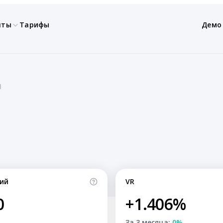
нты
Тарифы
Демо
1
ий
VR
0
+1.406%
За 3 месяца:
0%