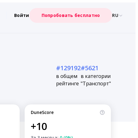
Войти
Попробовать бесплатно
RU
#129192
#5621
в общем
в категории
рейтинге
"Транспорт"
DuneScore
+10
За 3 месяца:
0 (0%)