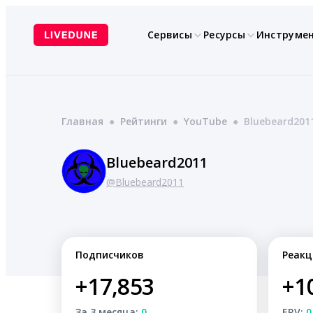
Перейти
к
Сервисы
Ресурсы
Инструме
содержимому
Главная
●
Рейтинги
●
YouTube
●
Bluebeard201
Bluebeard2011
@Bluebeard2011
Подписчиков
Реакц
+17,853
+1
За 3 месяца:
0
ERV:
0