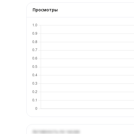
Просмотры
Активность по часам