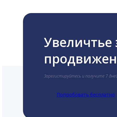
Увеличтье
продвижени
Зарегистируйтесь и получите 7 дне
Попробовать бесплатно