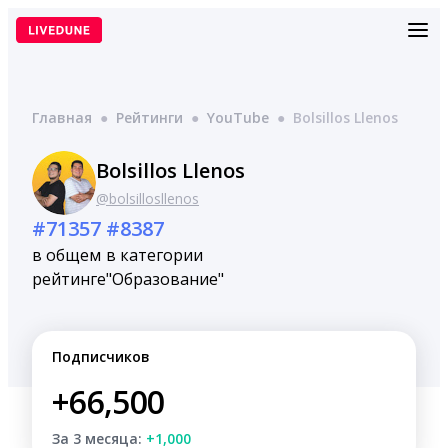
Перейти
к
содержимому
Главная
●
Рейтинги
●
YouTube
●
Bolsillos Llenos
Bolsillos Llenos
@bolsillosllenos
#71357
#8387
в общем
в категории
рейтинге
"Образование"
Подписчиков
+66,500
За 3 месяца:
+1,000