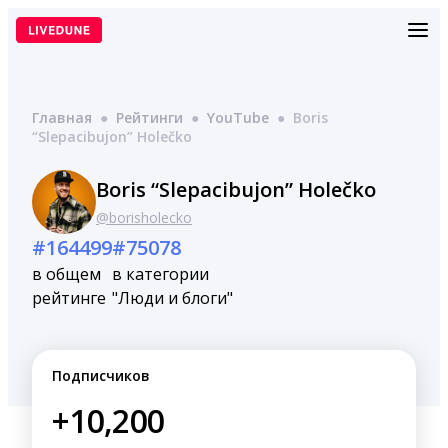
Перейти
к
содержимому
Главная
●
Рейтинги
●
YouTube
●
Boris
“Slepacibujon” Holečko
Boris “Slepacibujon” Holečko
@borisholecko
#164499
#75078
в общем
в категории
рейтинге
"Люди и блоги"
Подписчиков
+10,200