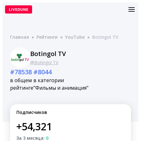
Перейти
к
содержимому
Главная
●
Рейтинги
●
YouTube
●
Botingol TV
Botingol TV
@Botingol TV
#78538
#8044
в общем
в категории
рейтинге
"Фильмы и анимация"
Подписчиков
+54,321
За 3 месяца:
0