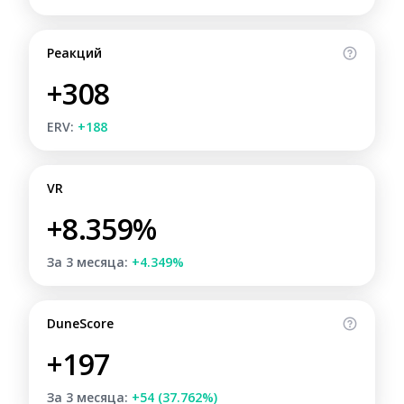
Реакций
+308
ERV:
+188
VR
+8.359%
За 3 месяца:
+4.349%
DuneScore
+197
За 3 месяца:
+54 (37.762%)