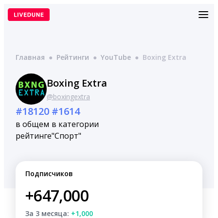
Перейти
к
содержимому
Главная
●
Рейтинги
●
YouTube
●
Boxing Extra
Boxing Extra
@boxingextra
#18120
#1614
в общем
в категории
рейтинге
"Спорт"
Подписчиков
+647,000
За 3 месяца:
+1,000