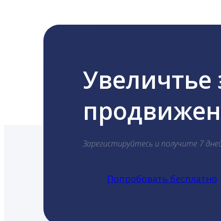
Увеличтье
продвижени
Зарегистируйтесь и получите 7 дне
Попробовать бесплатно