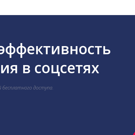
 эффективность
я в соцсетях
й бесплатного доступа.