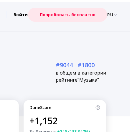
Войти
Попробовать бесплатно
RU
#9044
#1800
в общем
в категории
рейтинге
"Музыка"
DuneScore
+1,152
За 3 месяца:
+745 (183.047%)