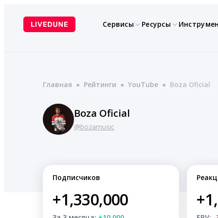
Перейти
к
Сервисы
Ресурсы
Инструме
содержимому
Главная
●
Рейтинги
●
YouTube
●
Boza Oficial
Boza Oficial
@bozamusic
Подписчиков
Реакц
+1,330,000
+1
За 3 месяца:
+10,000
ERV:
-