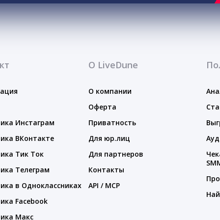
кт
О LiveDune
По
тация
О компании
Ана
Оферта
Ста
ика Инстаграм
Приватность
Выг
ика ВКонтакте
Для юр.лиц
Ауд
ика Тик Ток
Для партнеров
Чек
SM
ика Телеграм
Контакты
Про
ика в Одноклассниках
API / MCP
Най
ика Facebook
ика Макс