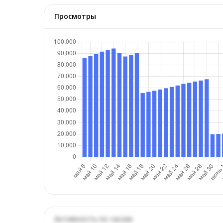
Просмотры
Активность по часам