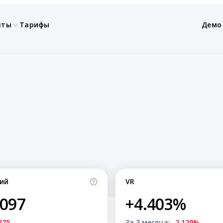
нты
Тарифы
Демо
ий
VR
,097
+4.403%
375
За 3 месяца:
-2.129%